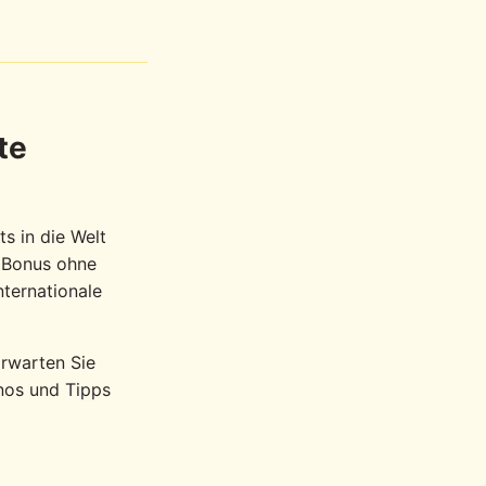
te
s in die Welt
€ Bonus ohne
nternationale
Erwarten Sie
inos und Tipps