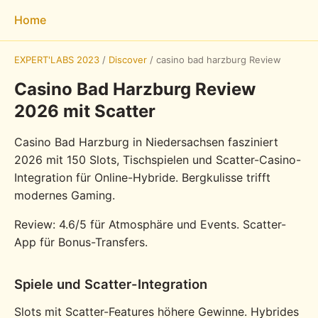
Home
EXPERT'LABS 2023
/
Discover
/
casino bad harzburg Review
Casino Bad Harzburg Review
2026 mit Scatter
Casino Bad Harzburg in Niedersachsen fasziniert
2026 mit 150 Slots, Tischspielen und Scatter-Casino-
Integration für Online-Hybride. Bergkulisse trifft
modernes Gaming.
Review: 4.6/5 für Atmosphäre und Events. Scatter-
App für Bonus-Transfers.
Spiele und Scatter-Integration
Slots mit Scatter-Features höhere Gewinne. Hybrides