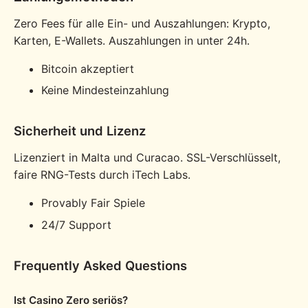
Zero Fees für alle Ein- und Auszahlungen: Krypto,
Karten, E-Wallets. Auszahlungen in unter 24h.
Bitcoin akzeptiert
Keine Mindesteinzahlung
Sicherheit und Lizenz
Lizenziert in Malta und Curacao. SSL-Verschlüsselt,
faire RNG-Tests durch iTech Labs.
Provably Fair Spiele
24/7 Support
Frequently Asked Questions
Ist Casino Zero seriös?