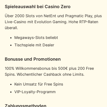
Spieleauswahl bei Casino Zero
Über 2000 Slots von NetEnt und Pragmatic Play, plus
Live-Casino mit Evolution Gaming. Hohe RTP-Raten
überall.
Megaways-Slots beliebt
Tischspiele mit Dealer
Bonusse und Promotionen
100% Willkommensbonus bis 500€ plus 200 Free
Spins. Wöchentlicher Cashback ohne Limits.
Kein Umsatz für Free Spins
VIP-Loyalty-Programm
Zahlungsmethoden