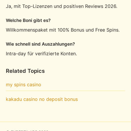
Ja, mit Top-Lizenzen und positiven Reviews 2026.
Welche Boni gibt es?
Willkommenspaket mit 100% Bonus und Free Spins.
Wie schnell sind Auszahlungen?
Intra-day für verifizierte Konten.
Related Topics
my spins casino
kakadu casino no deposit bonus