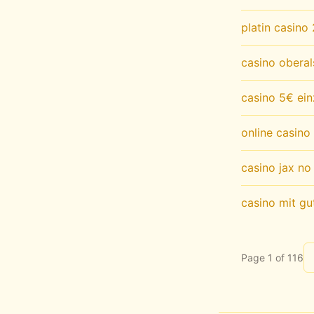
platin casino 
casino oberal
casino 5€ ein
online casino
casino jax no
casino mit g
Page 1 of 116