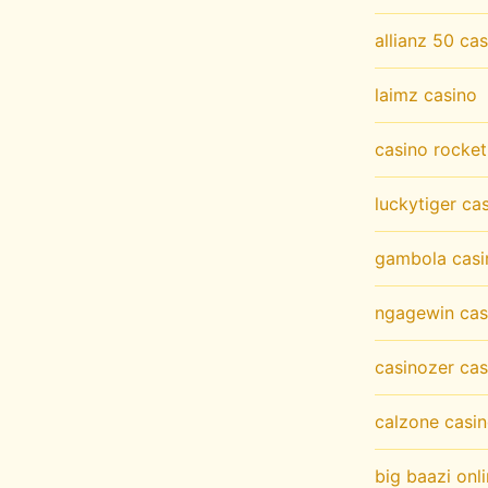
allianz 50 ca
laimz casino
casino rocket
luckytiger ca
gambola casi
ngagewin cas
casinozer cas
calzone casi
big baazi onl