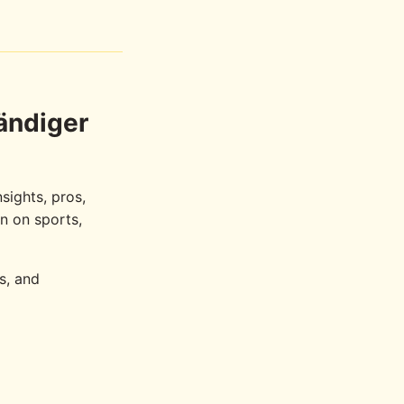
ändiger
sights, pros,
on on sports,
s, and