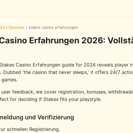
023
/
Discover
/
stakes casino erfahrungen
Casino Erfahrungen 2026: Vollst
Stakes Casino Erfahrungen guide for 2026 reveals player in
. Dubbed 'the casino that never sleeps,' it offers 24/7 acti
e games.
 user feedback, we cover registration, bonuses, withdrawal
erfect for deciding if Stakes fits your playstyle.
meldung und Verifizierung
ur schnellen Registrierung.