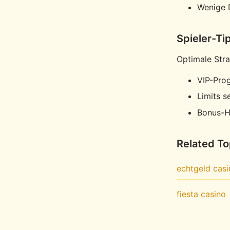
Wenige 
Spieler-Ti
Optimale Stra
VIP-Pro
Limits s
Bonus-H
Related To
echtgeld casi
fiesta casino