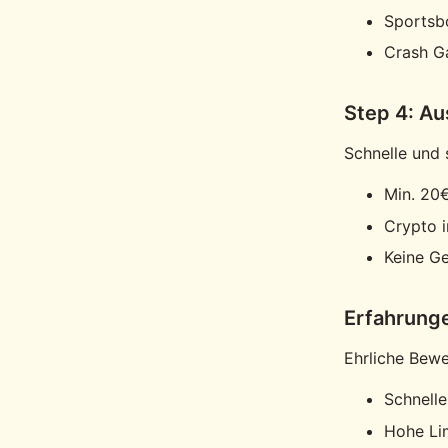
Sportsbo
Crash 
Step 4: Au
Schnelle und 
Min. 20
Crypto i
Keine G
Erfahrunge
Ehrliche Bew
Schnelle
Hohe Li