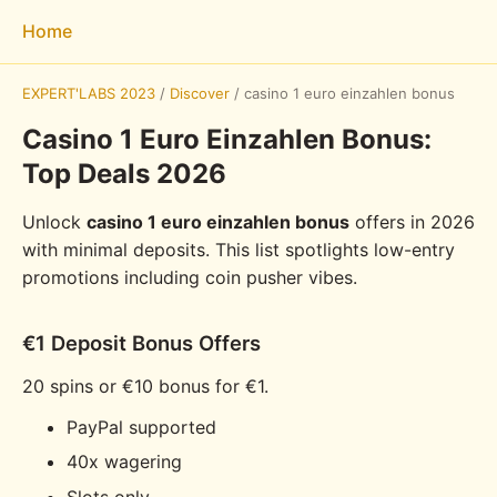
Home
EXPERT'LABS 2023
/
Discover
/
casino 1 euro einzahlen bonus
Casino 1 Euro Einzahlen Bonus:
Top Deals 2026
Unlock
casino 1 euro einzahlen bonus
offers in 2026
with minimal deposits. This list spotlights low-entry
promotions including coin pusher vibes.
€1 Deposit Bonus Offers
20 spins or €10 bonus for €1.
PayPal supported
40x wagering
Slots only