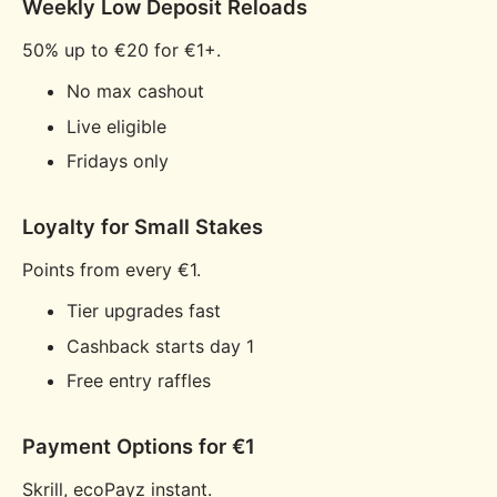
Weekly Low Deposit Reloads
50% up to €20 for €1+.
No max cashout
Live eligible
Fridays only
Loyalty for Small Stakes
Points from every €1.
Tier upgrades fast
Cashback starts day 1
Free entry raffles
Payment Options for €1
Skrill, ecoPayz instant.