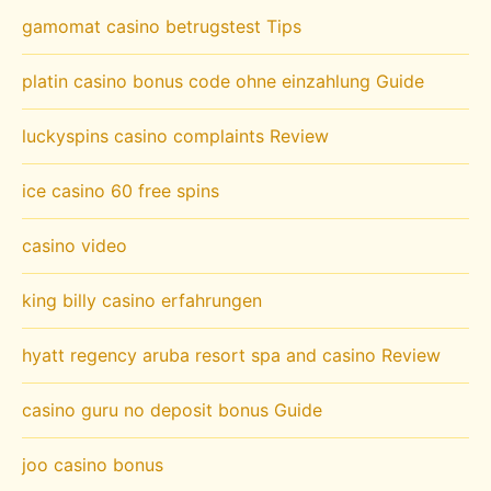
gamomat casino betrugstest Tips
platin casino bonus code ohne einzahlung Guide
luckyspins casino complaints Review
ice casino 60 free spins
casino video
king billy casino erfahrungen
hyatt regency aruba resort spa and casino Review
casino guru no deposit bonus Guide
joo casino bonus